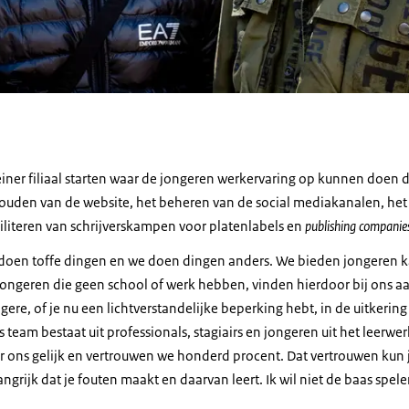
einer filiaal starten waar de jongeren werkervaring op kunnen doen d
uden van de website, het beheren van de social mediakanalen, het
literen van schrijverskampen voor platenlabels en
publishing companie
e doen toffe dingen en we doen dingen anders. We bieden jongeren 
Jongeren die geen school of werk hebben, vinden hierdoor bij ons aa
gere, of je nu een lichtverstandelijke beperking hebt, in de uitkering 
 team bestaat uit professionals, stagiairs en jongeren uit het leerwer
r ons gelijk en vertrouwen we honderd procent. Dat vertrouwen kun j
angrijk dat je fouten maakt en daarvan leert. Ik wil niet de baas spele