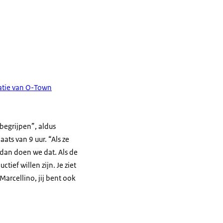
matie van O-Town
 begrijpen”, aldus
aats van 9 uur. “Als ze
 dan doen we dat. Als de
ief willen zijn. Je ziet
arcellino, jij bent ook