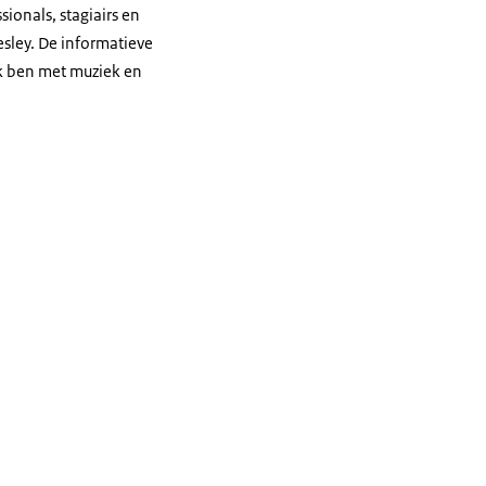
onals, stagiairs en
esley. De informatieve
 Ik ben met muziek en