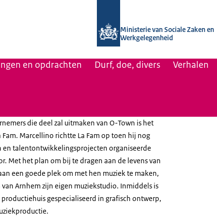
Naar de homepage van Uitvoering Va
Ministerie van Sociale Zaken en
Werkgelegenheid
lingen en opdrachten
Durf, doe, divers
Verhalen
rnemers die deel zal uitmaken van O-Town is het
a Fam. Marcellino richtte La Fam op toen hij nog
n en talentontwikkelingsprojecten organiseerde
or. Met het plan om bij te dragen aan de levens van
k aan een goede plek om met hen muziek te maken,
um van Arnhem zijn eigen muziekstudio. Inmiddels is
 productiehuis gespecialiseerd in grafisch ontwerp,
uziekproductie.