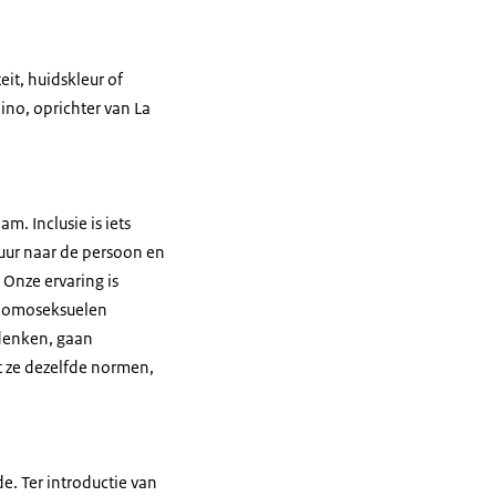
eit, huidskleur of
ino, oprichter van La
m. Inclusie is iets
puur naar de persoon en
Onze ervaring is
 homoseksuelen
 denken, gaan
 ze dezelfde normen,
e. Ter introductie van