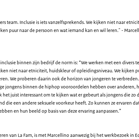
s team. Inclusie is iets vanzelfsprekends. We kijken niet naar etnicit
ken puur naar de persoon en wat iemand kan en wil leren." - Marcell
inclusie binnen zijn bedrijf de norm is: “We werken met een divers tea
ken niet naar etniciteit, huidskleur of opleidingsniveau. We kijken 
eren. We proberen daarin ook de horizon van jongeren te verbreden. 
ge jongens binnen de hiphop vooroordelen hebben over anderen,
k het juist interessant om te kijken wat er gebeurt als jongens die zo
 die een andere seksuele voorkeur heeft. Zo kunnen ze ervaren dat
ebben en hun beeld op basis van deze ervaring aanpassen.”
ren van La Fam, is met Marcellino aanwezig bij het werkbezoek in Ed