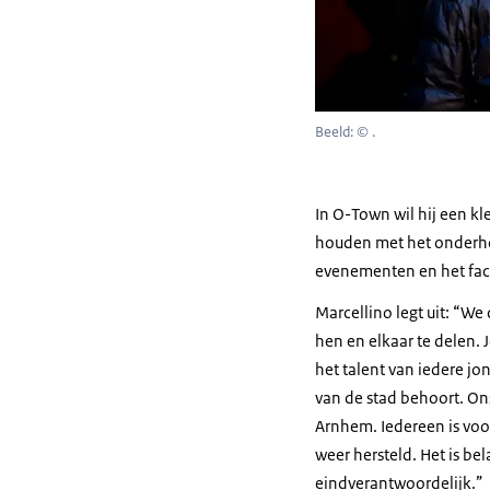
Beeld: © .
In O-Town wil hij een kl
houden met het onderho
evenementen en het faci
Marcellino legt uit: “W
hen en elkaar te delen. 
het talent van iedere jon
van de stad behoort. Ons
Arnhem. Iedereen is voo
weer hersteld. Het is bel
eindverantwoordelijk.”