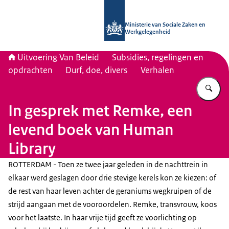
Naar de homepage van Uitvoering Va
Ministerie van Sociale Zaken en
Werkgelegenheid
Uitvoering Van Beleid
Subsidies, regelingen en
opdrachten
Durf, doe, divers
Verhalen
Vu
In gesprek met Remke, een
levend boek van Human
Library
ROTTERDAM - Toen ze twee jaar geleden in de nachttrein in
elkaar werd geslagen door drie stevige kerels kon ze kiezen: of
de rest van haar leven achter de geraniums wegkruipen of de
strijd aangaan met de vooroordelen. Remke, transvrouw, koos
voor het laatste. In haar vrije tijd geeft ze voorlichting op