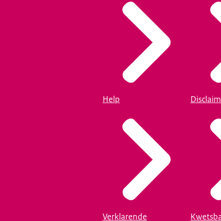
Help
Disclaim
Verklarende
Kwetsba