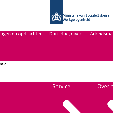
Naar de homepage van Uitvoering Va
Ministerie van Sociale Zaken en
Werkgelegenheid
lingen en opdrachten
Durf, doe, divers
Arbeidsmar
atie.
Service
Over d