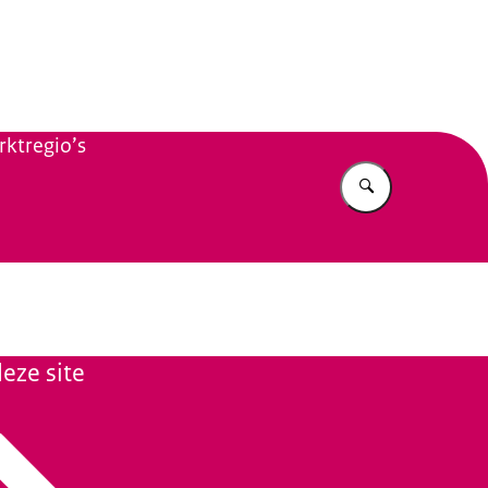
n Beleid
ktregio’s
Vul in wat u z
eze site