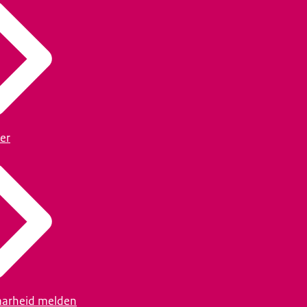
er
arheid melden