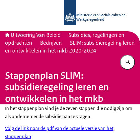
Naar de homepage van Uitvoering Va
Ministerie van Sociale Zaken en
Werkgelegenheid
Uitvoering Van Beleid
Subsidies, regelingen en
opdrachten
Bedrijven
SLIM: subsidieregeling leren
en ontwikkelen in het mkb 2020-2024
Vu
Stappenplan SLIM:
subsidieregeling leren en
ontwikkelen in het mkb
In het stappenplan vind je de zeven stappen die nodig zijn om
als ondernemer de subsidie aan te vragen.
Volg de link naar de pdf van de actuele versie van het
stappenplan