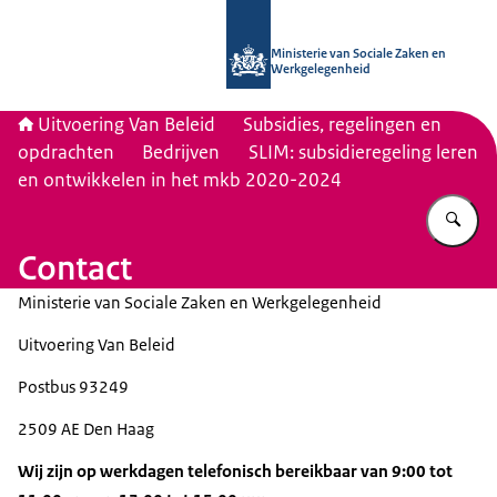
Naar de homepage van Uitvoering Va
Ministerie van Sociale Zaken en
Werkgelegenheid
Uitvoering Van Beleid
Subsidies, regelingen en
opdrachten
Bedrijven
SLIM: subsidieregeling leren
en ontwikkelen in het mkb 2020-2024
Vu
Contact
Ministerie van Sociale Zaken en Werkgelegenheid
Uitvoering Van Beleid
Postbus 93249
2509 AE Den Haag
Wij zijn op werkdagen telefonisch bereikbaar van 9:00 tot