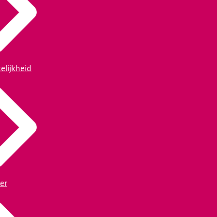
elijkheid
er