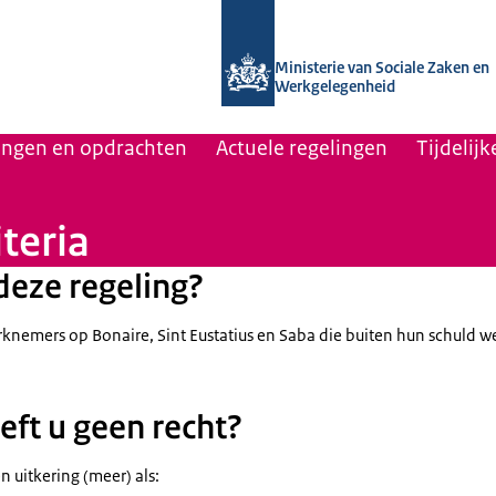
Naar de homepage van Uitvoering Va
Ministerie van Sociale Zaken en
Werkgelegenheid
lingen en opdrachten
Actuele regelingen
Tijdelij
teria
deze regeling?
rknemers op Bonaire, Sint Eustatius en Saba die buiten hun schuld w
ft u geen recht?
n uitkering (meer) als: