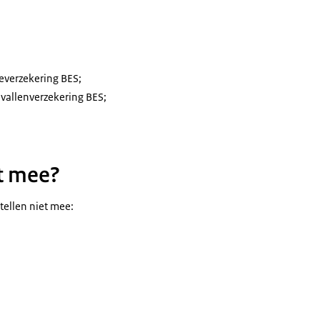
teverzekering BES;
vallenverzekering BES;
et mee?
ellen niet mee: