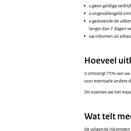
u geen geldige verbli
u ongevallengeld ont
u gedurende de uitke
langer dan 7 dagen ve
uw inkomen uit arbeid
Hoeveel uitk
U ontvangt 75% van uw 
voor eventuele andere d
Dit noemen we het maa
Wat telt me
De volgende inkomsten 