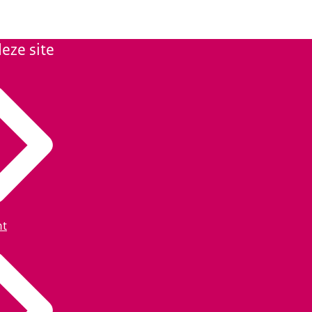
eze site
ht