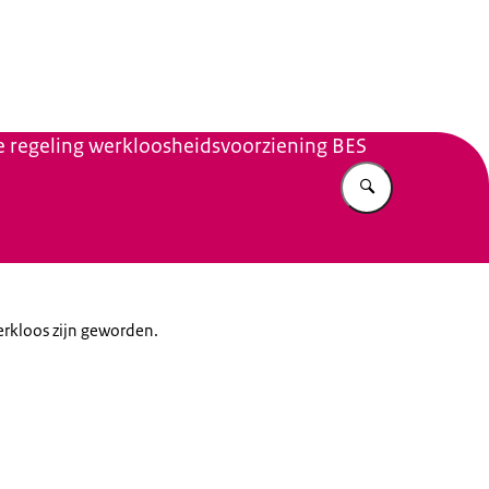
n Beleid
ke regeling werkloosheidsvoorziening BES
Vul in wat u z
erkloos zijn geworden.