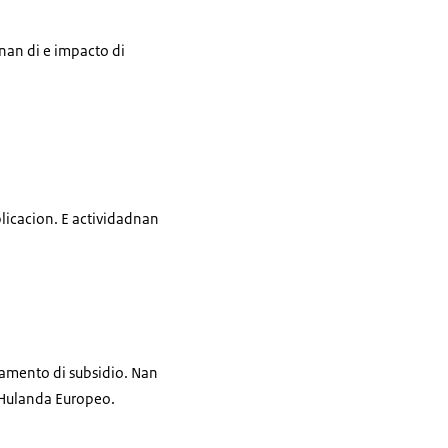
nan di e impacto di
plicacion. E actividadnan
lamento di subsidio. Nan
a Hulanda Europeo.