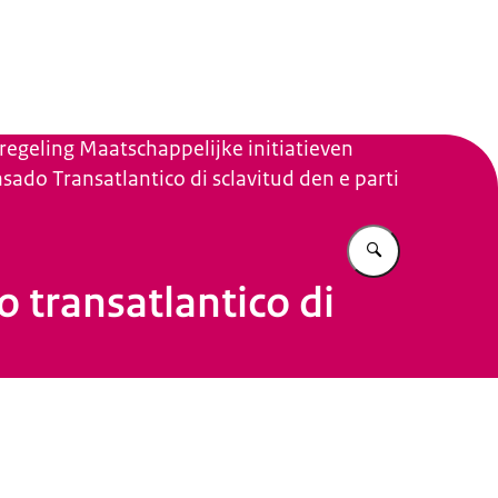
n Beleid
regeling Maatschappelijke initiatieven
Pasado Transatlantico di sclavitud den e parti
Vul in wat u z
o transatlantico di