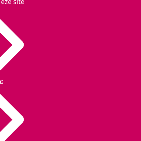
eze site
ht