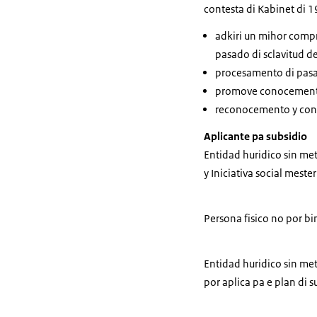
contesta di Kabinet di 1
adkiri un mihor compr
pasado di sclavitud d
procesamento di pasad
promove conocemento 
reconocemento y conm
Aplicante pa subsidio
Entidad huridico sin met
y Iniciativa social meste
Persona fisico no por bi
Entidad
huridico sin me
por aplica pa e plan di 