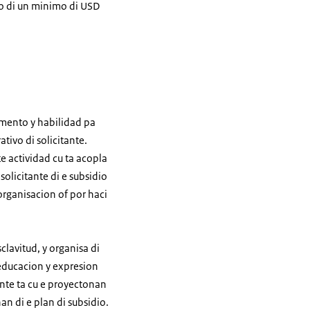
io di un minimo di USD
emento y habilidad pa
ivo di solicitante.
e actividad cu ta acopla
solicitante di e subsidio
organisacion of por haci
clavitud, y organisa di
 educacion y expresion
ente ta cu e proyectonan
n di e plan di subsidio.