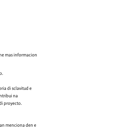
tene mas informacion
o.
ria di sclavitud e
ntribui na
di proyecto.
vonan menciona den e