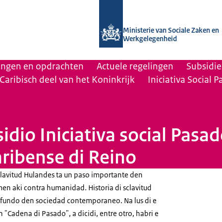
Naar de homepage van Uitvoering Va
Ministerie van Sociale Zaken en
Werkgelegenheid
lingen en opdrachten
Actuele regelingen
Subsidie
 Caribisch deel van het Koninkrijk
Iniciativa Social 
idio Iniciativa social Pasad
aribense di Reino
clavitud Hulandes ta un paso importante den
en aki contra humanidad. Historia di sclavitud
profundo den sociedad contemporaneo. Na lus di e
 "Cadena di Pasado", a dicidi, entre otro, habri e