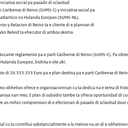
iciativa social pa pasado di sclavitud
i Caribense di Reino (SUMS-C) y Iniciativa social pa
nsatlantico na Hulanda Europeo (SUMS-NL).
rior y Relacion di Reino ta e cliente di e plannan di
 Van Beleid ta ehecutor di ambos skema.
a tocante reglamento pa e parti Caribense di Reino (SUMS-C). Pa ob
Hulanda Europeo, bishita e site aki.
o di 29.333.333 Euro pa e plan destina pa e parti Caribense di Rein
omo obhetivo ofrece e organisacionnan cu ta dedica na e tema di histo
aroya nan mes. E plan di subsidio tambe ta ofrece oportunidad di co
ve un mihor comprension di e efectonan di pasado di sclavitud door 
ocial cu ta contribui substancialmente a lo menos na un di e obheti