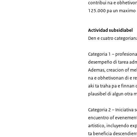
contribui na e obhetivo
125.000 pa un maximo d
Actividad subsidiabel
Den e cuatro categoriana
Categoria 1 – profesion
desempeño di tarea admi
Ademas, creacion of meho
na e obhetivonan di e re
aki ta traha pa e finnan 
plausibel di algun otra 
Categoria 2 – Iniciativa 
encuentro of evenemento
artistico, incluyendo ex
ta beneficia descendient