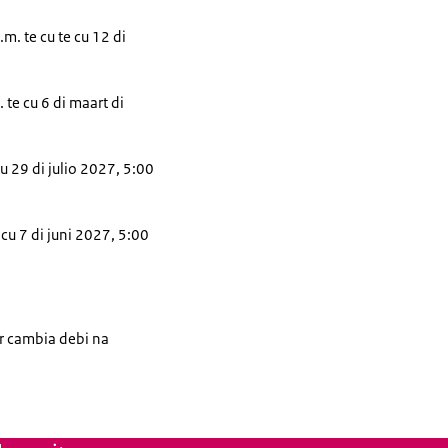
m. te cu te cu 12 di
 te cu 6 di maart di
cu 29 di julio 2027, 5:00
 cu 7 di juni 2027, 5:00
or cambia debi na