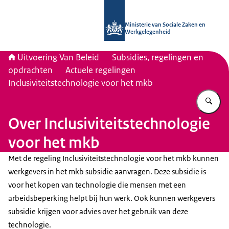
Naar de homepage van Uitvoering Va
Ministerie van Sociale Zaken en
Werkgelegenheid
Uitvoering Van Beleid
Subsidies, regelingen en
opdrachten
Actuele regelingen
Inclusiviteitstechnologie voor het mkb
Vu
Over Inclusiviteitstechnologie
voor het mkb
Met de regeling Inclusiviteitstechnologie voor het mkb kunnen
werkgevers in het mkb subsidie aanvragen. Deze subsidie is
voor het kopen van technologie die mensen met een
arbeidsbeperking helpt bij hun werk. Ook kunnen werkgevers
subsidie krijgen voor advies over het gebruik van deze
technologie.