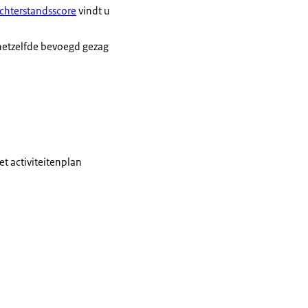
achterstandsscore
vindt u
hetzelfde bevoegd gezag
Subsidieportaal van
t activiteitenplan
inanciële educatie po.
is.