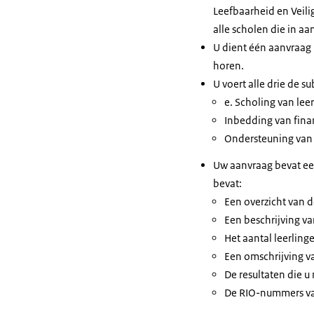
Leefbaarheid en Veil
alle scholen die in a
U dient één aanvraag
horen.
U voert alle drie de su
e. Scholing van lee
Inbedding van fina
Ondersteuning van 
Ga naar he
Uitvoering 
Uw aanvraag bevat een
Maak een ac
bevat:
Vraag om ge
Een overzicht van d
Binnen vijf 
Een beschrijving va
Het aantal leerlin
Een omschrijving va
De resultaten die u 
De RIO-nummers va