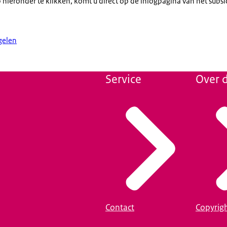
hieronder te klikken, komt u direct op de inlogpagina van het subsi
gelen
Service
Over d
Contact
Copyrig