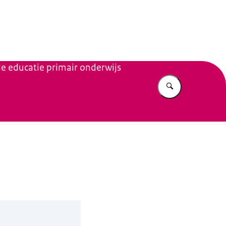
n Beleid
le educatie primair onderwijs
Vul in wat u z