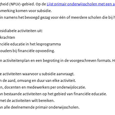
igheid (NPLV)-gebied. Op de
Lijst primair onderwijsscholen met een 
anmerking komen voor subsidie.
 in namens het bevoegd gezag voor één of meerdere scholen die bij 
bsidiabele activiteiten uit:
rkrachten
nciële educatie in het lesprogramma
ouders bij financiële opvoeding.
t
Van Beleid.
 activiteitenplan en een begroting in de voorgeschreven formats. He
count aan als u dat nog niet heeft.
registreerd te worden als aanvrager voor Subsidieregeling F
e activiteiten waarvoor u subsidie aanvraagt.
werkdagen ziet u in ‘Mijn registraties’ of uw registratie gelukt 
n de aard, omvang en duur van elke activiteit.
gen, docenten en medewerkers per onderwijslocatie.
n bestaande activiteiten op het gebied van financiële educatie.
met de activiteiten wilt bereiken.
n alle deelnemende primair onderwijsscholen.