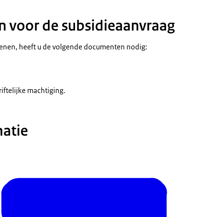
 voor de subsidieaanvraag
ienen, heeft u de volgende documenten nodig:
iftelijke machtiging.
atie
 de
al
voor uitleg met screenshots.