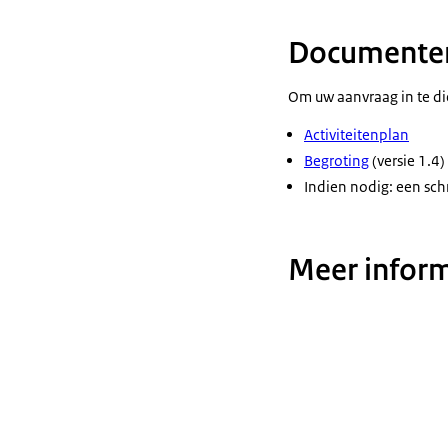
Documenten
Om uw aanvraag in te d
Activiteitenplan
Begroting
(versie 1.4)
Indien nodig: een schr
Meer inform
Tip
: Gebruik
Subsidieporta