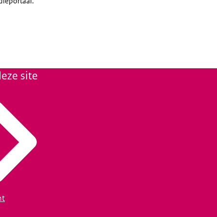
dieportaal.
eze site
ht