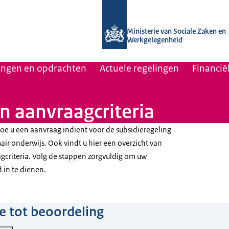
Naar de homepage van Uitvoering Va
Ministerie van Sociale Zaken en
Werkgelegenheid
lingen en opdrachten
Actuele regelingen
Financië
 aanvraagcriteria
hoe u een aanvraag indient voor de subsidieregeling
air onderwijs. Ook vindt u hier een overzicht van
agcriteria. Volg de stappen zorgvuldig om uw
 in te dienen.
ie tot beoordeling