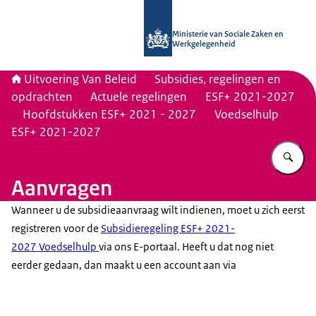
Naar de homepage van Uitvoering Va
Ministerie van Sociale Zaken en
Werkgelegenheid
Uitvoering Van Beleid
Subsidies, regelingen en
opdrachten
Actuele regelingen
ESF+ 2021-2027
Hoofdstukken ESF+ 2021 - 2027
Voedselhulp
ESF+ 2021-2027
Vu
Aanvragen
Wanneer u de subsidieaanvraag wilt indienen, moet u zich eerst
registreren voor de
Subsidieregeling ESF+ 2021-
2027 Voedselhulp
via ons E-portaal. Heeft u dat nog niet
eerder gedaan, dan maakt u een account aan via