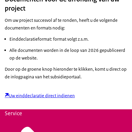
(indien mogelijk) deels digitaal, deels bij u op
is gesteld op het e-portaal van Uitvoering Van
vastgesteld.
project
locatie en bepaalt het uiteindelijke
Beleid.
subsidiebedrag. Van de bevindingen ontvangt
Belangrijk:
Bewaar alle projectdocumenten,
Om uw project succesvol af te ronden, heeft u de volgende
Tip:
u een conceptrapport van bevindingen. Na uw
zoals de einddeclaratie, voortgangsrapportages
documenten en formats nodig:
reactie op het conceptrapport van bevindingen
en financiële administratie,. Dit is verplicht voor
Zorg dat uw einddeclaratie compleet is en alle
maken wij een definitief rapport.
eventuele controles.
Einddeclaratieformat: format volgt z.s.m.
gemaakte kosten en behaalde resultaten
bevat.
Alle documenten worden in de loop van 2026 gepubliceerd
op de website.
Door op de groene knop hieronder te klikken, komt u direct op
de inlogpagina van het subsidieportaal.
Uw einddeclaratie direct indienen
Service