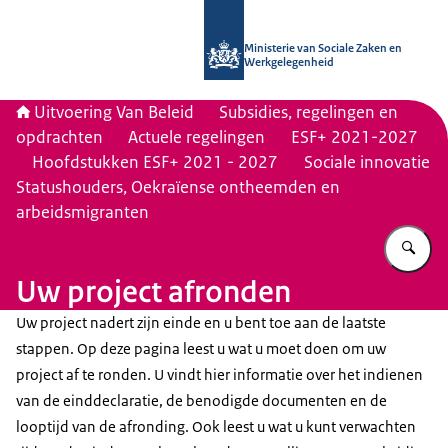
Naar de homepage van Uitvoering Va
Ministerie van Sociale Zaken en
Werkgelegenheid
Uitvoering Van Beleid
Subsidies, regelingen en
opdrachten
Actuele regelingen
ESF+ 2021-2027
Hoofdstukken ESF+ 2021 - 2027
Sociale innovatie
Statushouders, Oekraïense ontheemden en
arbeidsmigranten
Vu
Uw project afronden
Uw project nadert zijn einde en u bent toe aan de laatste
stappen. Op deze pagina leest u wat u moet doen om uw
project af te ronden. U vindt hier informatie over het indienen
van de einddeclaratie, de benodigde documenten en de
looptijd van de afronding. Ook leest u wat u kunt verwachten