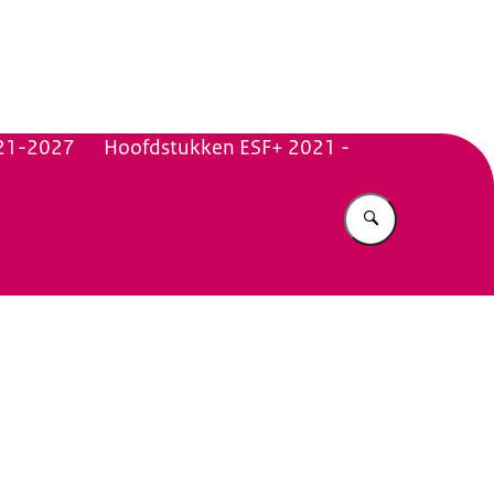
n Beleid
21-2027
Hoofdstukken ESF+ 2021 -
Vul in wat u z