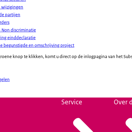
e wijzigingen
e partijen
rders
n Non discriminatie
ring einddeclaratie
ke begunstigde en omschrijving project
oene knop te klikken, komt u direct op de inlogpagina van het Subs
gelen
Service
Over d