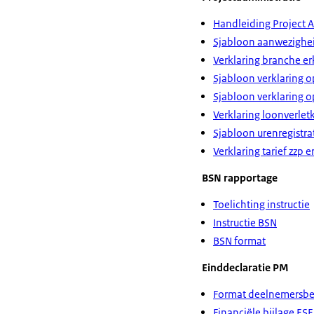
Handleiding Project 
Sjabloon aanwezighei
Verklaring branche e
Sjabloon verklaring 
Sjabloon verklaring 
Verklaring loonverlet
Sjabloon urenregistra
Verklaring tarief zzp e
BSN rapportage
Toelichting instructie
Instructie BSN
BSN format
Einddeclaratie PM
Format deelnemersbes
Financiële bijlage ESF