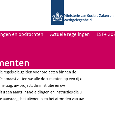
Naar de homepage van Uitvoering Va
Ministerie van Sociale Zaken en
Werkgelegenheid
lingen en opdrachten
Actuele regelingen
ESF+ 20
umenten
de regels die gelden voor projecten binnen de
Daarnaast zetten we alle documenten op een rij die
anvraag, uw projectadministratie en uw
t u een aantal handleidingen en instructies die u
de aanvraag, het uitvoeren en het afronden van uw