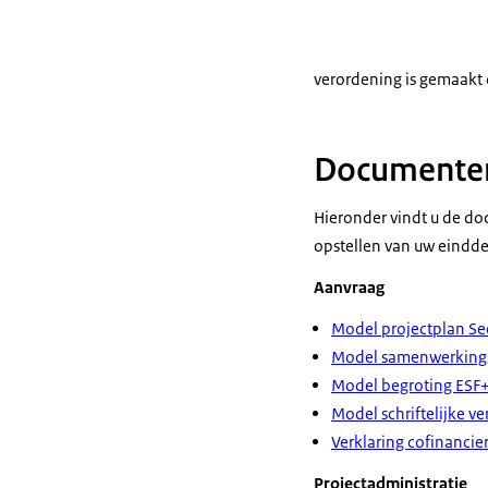
verordening is gemaakt 
Documenten 
Hieronder vindt u de do
opstellen van uw eindde
Aanvraag
Model projectplan Se
Model samenwerking
Model begroting ESF+
Model schriftelijke ve
Verklaring cofinancie
Projectadministratie