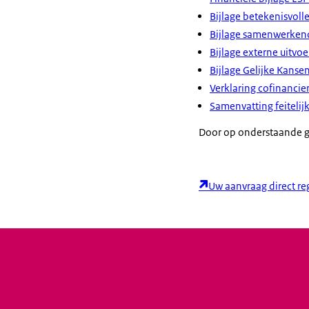
Bijlage betekenisvoll
Bijlage samenwerkend
Bijlage externe uitvoe
Bijlage Gelijke Kanse
Verklaring cofinancie
Samenvatting feitelij
Door op onderstaande gr
Uw aanvraag direct re