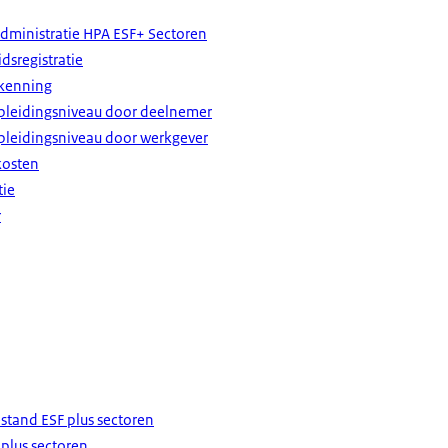
Administratie HPA ESF+ Sectoren
dsregistratie
rkenning
opleidingsniveau door deelnemer
opleidingsniveau door werkgever
kosten
tie
r
tand ESF plus sectoren
 plus sectoren