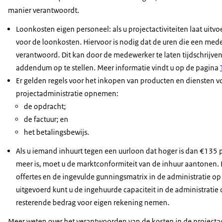
manier verantwoordt.
Loonkosten eigen personeel: als u projectactiviteiten laat uitv
voor de loonkosten. Hiervoor is nodig dat de uren die een me
verantwoord. Dit kan door de medewerker te laten tijdschrijve
addendum op te stellen. Meer informatie vindt u op de pagina
Er gelden regels voor het inkopen van producten en diensten vo
projectadministratie opnemen:
de opdracht;
de factuur; en
het betalingsbewijs.
Als u iemand inhuurt tegen een uurloon dat hoger is dan €135 p
meer is, moet u de marktconformiteit van de inhuur aantonen. 
offertes en de ingevulde gunningsmatrix in de administratie op
uitgevoerd kunt u de ingehuurde capaciteit in de administratie
resterende bedrag voor eigen rekening nemen.
Meer weten over het verantwoorden van de kosten in de projecta