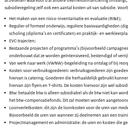
activiteiten waarvoor u al andere overheidsfinanciering ontvangt, 
subsidieregeling zelf ook een aantal kosten uit van subsidie. Voor
Het maken van een risico-inventarisatie en evaluatie (RI&E);
Regulier of formeel onderwijs, reguliere basisvaardigheden (di
scholing (diploma’s en certificaten) en praktijk- en werkleerpla
EVC-trajecten;
Bestaande projecten of programma’s (bijvoorbeeld campagnes, v
onderbouwt dat ze worden geïntensiveerd, bestendigd of verri
Van werk naar werk (VWNW)-begeleiding na ontslag of bij reorg
Kosten voor verbruiksgoederen: verbruiksgoederen zijn goedere
hiervan is catering. Goederen die herhaaldelijk gebruikt kunn
hiervan zijn flyers en T-shirts. De kosten hiervoor zijn wel subsid
Btw: betaalde btw is alleen subsidiabel als de btw niet kan w
het btw-compensatiefonds. Dit zal moeten worden aangetoond 
Loonverletkosten: dit zijn de loonkosten voor de uren van med
Bijvoorbeeld de uren van wanneer zij deelnemen aan een train
Projectmanagement en administratie: de uren en kosten die ge