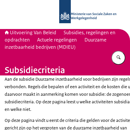
Naar de homepage van Uitvoering Va
Ministerie van Sociale Zaken en
Werkgelegenheid
Uitvoering Van Beleid
Subsidies, regelingen en
opdrachten
Actuele regelingen
Duurzame
inzetbaarheid bedrijven (MDIEU)
Vu
Subsidiecriteria
Aan de subsidie Duurzame inzetbaarheid voor bedrijven zijn regel
verbonden. Regels die bepalen of een activiteit en de kosten die 
daarvoor maakt in aanmerking komen voor subsidie: de zogeno
subsidiecriteria. Op deze pagina leest u welke activiteiten subsidia
en welke niet.
Op deze pagina vindt u eerst de criteria die gelden voor de activite
gericht zijn op het vergroten van de duurzame inzetbaarheid van