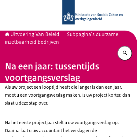
Naar de homepage van Uitvoering Va
Ministerie van Sociale Zaken en
Werkgelegenheid
Uitvoering Van Beleid
Subpagina's duurzame
inzetbaarheid bedrijven
Vu
Na een jaar: tussentijds
voortgangsverslag
Als uw project een looptijd heeft die langer is dan een jaar,
moet u een voortgangsverslag maken. Is uw project korter, dan
slaat u deze stap over.
Na het eerste projectjaar stelt u uw voortgangsverslag op.
Daarna laat u uw accountant het verslag en de