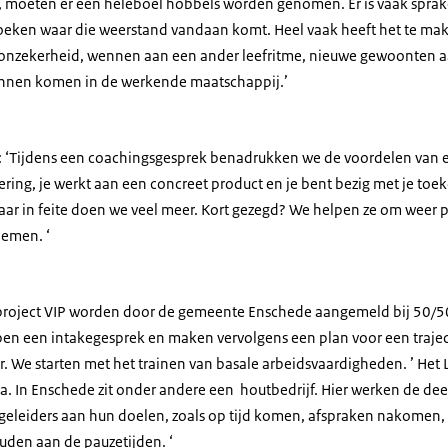
moeten er een heleboel hobbels worden genomen. Er is vaak sprake
zoeken waar die weerstand vandaan komt. Heel vaak heeft het te ma
e onzekerheid, wennen aan een ander leefritme, nieuwe gewoonten 
unnen komen in de werkende maatschappij.’
: ‘Tijdens een coachingsgesprek benadrukken we de voordelen van ee
rdering, je werkt aan een concreet product en je bent bezig met je to
ar in feite doen we veel meer. Kort gezegd? We helpen ze om weer pe
nemen. ‘
project VIP worden door de gemeente Enschede aangemeld bij 50/5
ben een intakegesprek en maken vervolgens een plan voor een traject
ar. We starten met het trainen van basale arbeidsvaardigheden. ’ Het 
a. In Enschede zit onder andere een houtbedrijf. Hier werken de d
geleiders aan hun doelen, zoals op tijd komen, afspraken nakomen
uden aan de pauzetijden. ‘