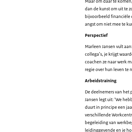
Maar om daar te komen, 
dan de kunst om uit te 
bijvoorbeeld financiël
angst om niet mee te k
Perspectief
Marleen Jansen vult aan
collega’s, je krijgt waa
coachen ze naar werk ma
regie over hun leven te 
Arbeidstraining
De deelnemers van het 
Jansen legt uit: ‘We heb
duurt in principe een ja
verschillende Workcentr
begeleiding van werkbe
leidinggevende en je ho