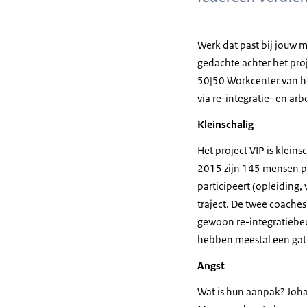
Werk dat past bij jouw m
gedachte achter het pro
50|50 Workcenter van he
via re-integratie- en arb
Kleinschalig
Het project VIP is kleins
2015 zijn 145 mensen per
participeert (opleiding, 
traject. De twee coaches 
gewoon re-integratiebedr
hebben meestal een gat 
Angst
Wat is hun aanpak? Johan