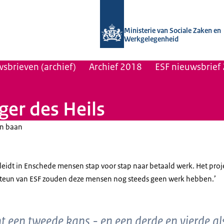
Naar de homepage van Uitvoering Va
Ministerie van Sociale Zaken en
Werkgelegenheid
sbrieven (archief)
Archief 2018
ESF nieuwsbrief 
ger des Heils
an baan
leidt in Enschede mensen stap voor stap naar betaald werk. Het proj
 steun van ESF zouden deze mensen nog steeds geen werk hebben.’
t een tweede kans - en een derde en vierde al