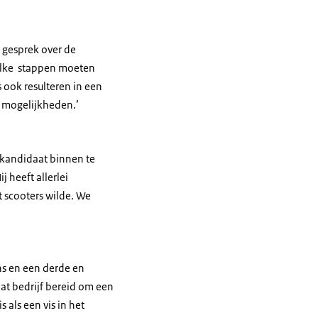
t gesprek over de
Welke stappen moeten
 ook resulteren in een
e mogelijkheden.’
 kandidaat binnen te
 heeft allerlei
t scooters wilde. We
ans en een derde en
at bedrijf bereid om een
 als een vis in het