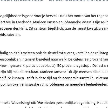
ogelijkheden is goed voor je herstel. Dat is het motto van het Leger 
ject VIP in Enschede. Marleen Jansen en Johanneke Wessels zijn re-i
t Leger des Heils. Dit centrum biedt hulp aan de meest kwetsbare 
eidstrajecten.
chalig en dat is meteen ook de sleutel tot succes, vertellen de re-int
soonlijk en intensief begeleid naar werk. De cijfers: 29 procent he
vrijwilligerswerk, participatieplaats), 30 procent is gestopt. De rest i
zijn blij met dit resultaat. Marleen Jansen: ‘Dit zijn mensen die niet 
ijf. Ze kunnen - zelfs in deze tijd nu de economie aantrekt – niet 
op hun cv en er is sprake van problemen op meerdere leefgebieden.
neke Wessels legt uit: ‘We bieden persoonlijke begeleiding. Het uite