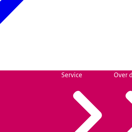
Service
Over d