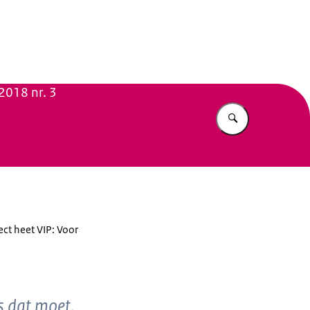
n Beleid
2018 nr. 3
Vul in wat u z
ect heet VIP: Voor
s dat moet.