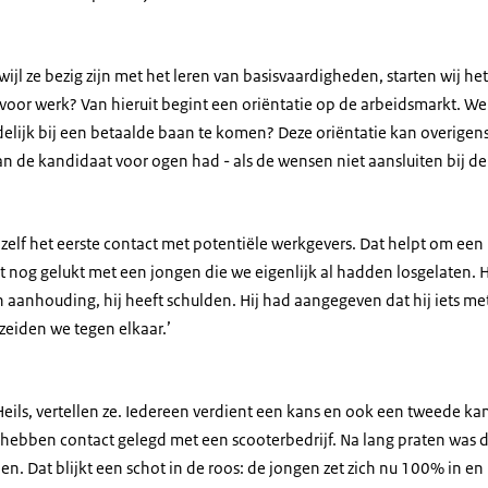
ijl ze bezig zijn met het leren van basisvaardigheden, starten wij he
 voor werk? Van hieruit begint een oriëntatie op de arbeidsmarkt. 
elijk bij een betaalde baan te komen? Deze oriëntatie kan overigens
n de kandidaat voor ogen had - als de wensen niet aansluiten bij d
zelf het eerste contact met potentiële werkgevers. Dat helpt om een
t nog gelukt met een jongen die we eigenlijk al hadden losgelaten. Hij
 aanhouding, hij heeft schulden. Hij had aangegeven dat hij iets me
zeiden we tegen elkaar.’
 Heils, vertellen ze. Iedereen verdient een kans en ook een tweede k
e hebben contact gelegd met een scooterbedrijf. Na lang praten was d
en. Dat blijkt een schot in de roos: de jongen zet zich nu 100% in en is