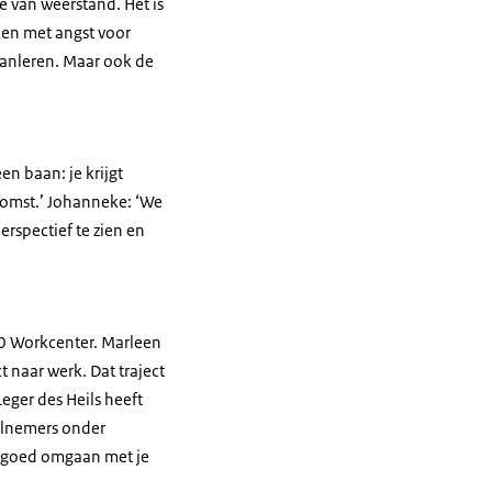
 van weerstand. Het is
ken met angst voor
aanleren. Maar ook de
n baan: je krijgt
ekomst.’ Johanneke: ‘We
rspectief te zien en
0 Workcenter. Marleen
 naar werk. Dat traject
Leger des Heils heeft
eelnemers onder
, goed omgaan met je