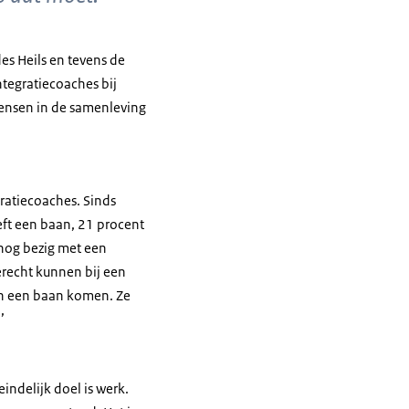
des Heils en tevens de
ntegratiecoaches bij
mensen in de samenleving
egratiecoaches. Sinds
eft een baan, 21 procent
s nog bezig met een
terecht kunnen bij een
aan een baan komen. Ze
’
indelijk doel is werk.