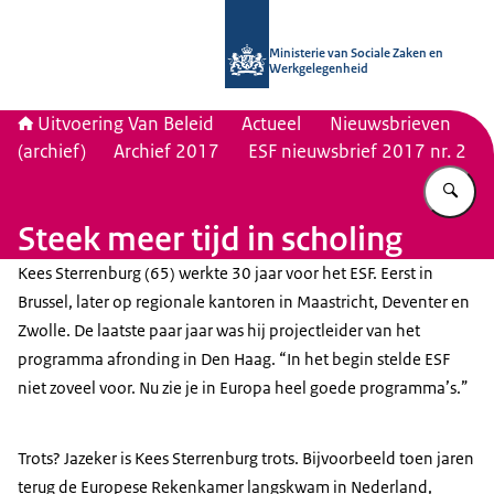
Naar de homepage van Uitvoering Va
Ministerie van Sociale Zaken en
Werkgelegenheid
Uitvoering Van Beleid
Actueel
Nieuwsbrieven
(archief)
Archief 2017
ESF nieuwsbrief 2017 nr. 2
Vu
Steek meer tijd in scholing
Kees Sterrenburg (65) werkte 30 jaar voor het ESF. Eerst in
Brussel, later op regionale kantoren in Maastricht, Deventer en
Zwolle. De laatste paar jaar was hij projectleider van het
programma afronding in Den Haag. “In het begin stelde ESF
niet zoveel voor. Nu zie je in Europa heel goede programma’s.”
Trots? Jazeker is Kees Sterrenburg trots. Bijvoorbeeld toen jaren
terug de Europese Rekenkamer langskwam in Nederland,