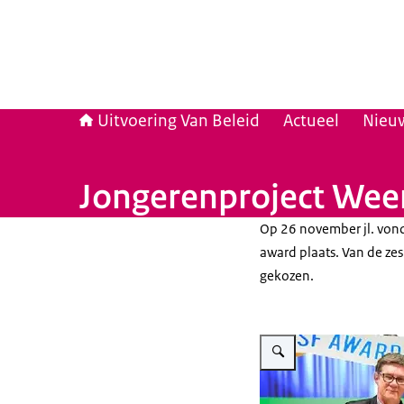
Uitvoering Van Beleid
Actueel
Nieuw
Jongerenproject Wee
Op 26 november jl. vond 
award plaats. Van de ze
gekozen.
Vergroot afbeelding Nieuws