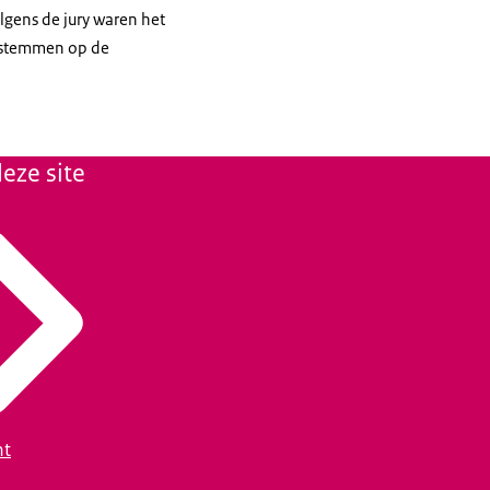
lgens de jury waren het
0 stemmen op de
eze site
ht