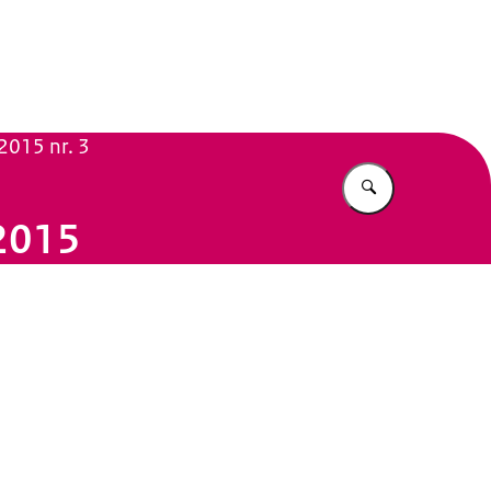
n Beleid
2015 nr. 3
Vul in wat u z
 2015