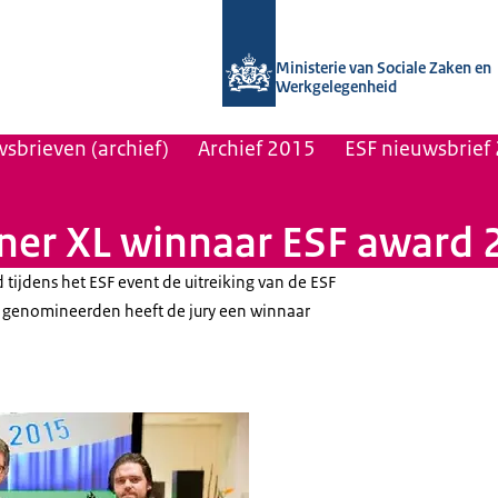
Naar de homepage van Uitvoering Va
Ministerie van Sociale Zaken en
Werkgelegenheid
sbrieven (archief)
Archief 2015
ESF nieuwsbrief 
ner XL winnaar ESF award
tijdens het ESF event de uitreiking van de ESF
s genomineerden heeft de jury een winnaar
brief 3 2015 Jongerenproject Weener XL