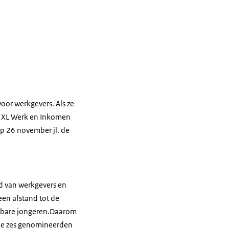
oor werkgevers. Als ze
er XL Werk en Inkomen
op 26 november jl. de
id van werkgevers en
een afstand tot de
tsbare jongeren.Daarom
 de zes genomineerden