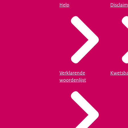
Help
Disclaim
Verklarende
Kwetsba
woordenlijst