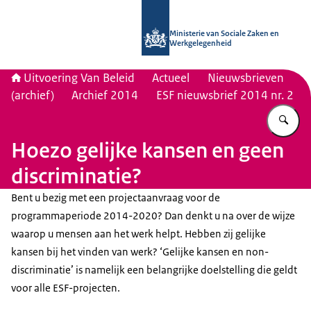
Naar de homepage van Uitvoering Va
Ministerie van Sociale Zaken en
Werkgelegenheid
Uitvoering Van Beleid
Actueel
Nieuwsbrieven
(archief)
Archief 2014
ESF nieuwsbrief 2014 nr. 2
Vu
Hoezo gelijke kansen en geen
discriminatie?
Bent u bezig met een projectaanvraag voor de
programmaperiode 2014-2020? Dan denkt u na over de wijze
waarop u mensen aan het werk helpt. Hebben zij gelijke
kansen bij het vinden van werk? ‘Gelijke kansen en non-
discriminatie’ is namelijk een belangrijke doelstelling die geldt
voor alle ESF-projecten.