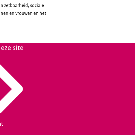
n zetbaarheid, sociale
nnen en vrouwen en het
eze site
ht