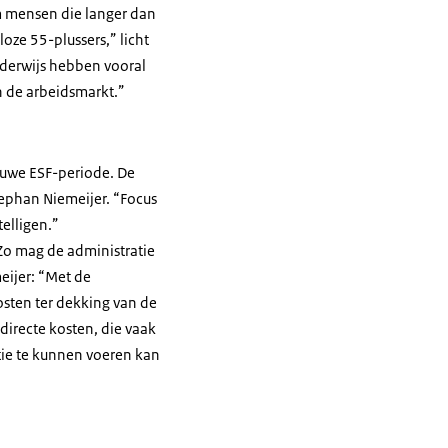
m mensen die langer dan
ze 55-plussers,” licht
onderwijs hebben vooral
n de arbeidsmarkt.”
ieuwe ESF-periode. De
tephan Niemeijer. “Focus
elligen.”
Zo mag de administratie
eijer: “Met de
osten ter dekking van de
directe kosten, die vaak
tie te kunnen voeren kan