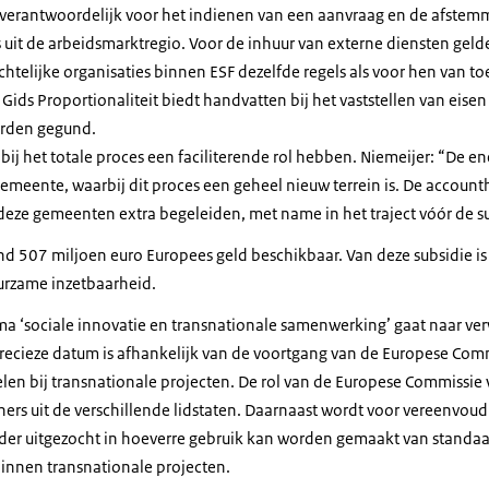
verantwoordelijk voor het indienen van een aanvraag en de afstem
uit de arbeidsmarktregio. Voor de inhuur van externe diensten geld
telijke organisaties binnen ESF dezelfde regels als voor hen van toep
ids Proportionaliteit biedt handvatten bij het vaststellen van eisen 
rden gegund.
bij het totale proces een faciliterende rol hebben. Niemeijer: “De e
emeente, waarbij dit proces een geheel nieuw terrein is. De account
eze gemeenten extra begeleiden, met name in het traject vóór de s
land 507 miljoen euro Europees geld beschikbaar. Van deze subsidie 
urzame inzetbaarheid.
ma ‘sociale innovatie en transnationale samenwerking’ gaat naar ver
precieze datum is afhankelijk van de voortgang van de Europese Comm
pelen bij transnationale projecten. De rol van de Europese Commissie 
ners uit de verschillende lidstaten. Daarnaast wordt voor vereenvoud
der uitgezocht in hoeverre gebruik kan worden gemaakt van standa
 binnen transnationale projecten.