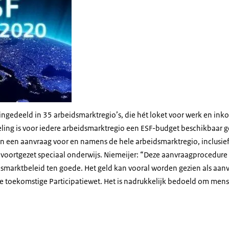
ingedeeld in 35 arbeidsmarktregio’s, die hét loket voor werk en in
ling is voor iedere arbeidsmarktregio een ESF-budget beschikbaar g
en aanvraag voor en namens de hele arbeidsmarktregio, inclusief 
f voortgezet speciaal onderwijs. Niemeijer: “Deze aanvraagprocedu
dsmarktbeleid ten goede. Het geld kan vooral worden gezien als aan
de toekomstige Participatiewet. Het is nadrukkelijk bedoeld om me