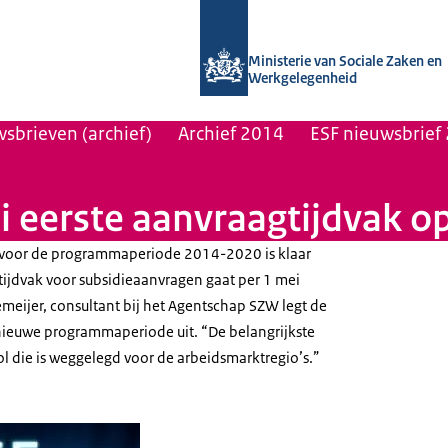
Naar de homepage van Uitvoering Va
Ministerie van Sociale Zaken en
Werkgelegenheid
sbrieven (archief)
Archief 2014
ESF nieuwsbrief 
 eerste aanvraagtijdvak o
 voor de programmaperiode 2014-2020 is klaar
e tijdvak voor subsidieaanvragen gaat per 1 mei
eijer, consultant bij het Agentschap SZW legt de
nieuwe programmaperiode uit. “De belangrijkste
rol die is weggelegd voor de arbeidsmarktregio’s.”