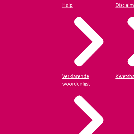
Help
Disclaim
Verklarende
Kwetsba
woordenlijst