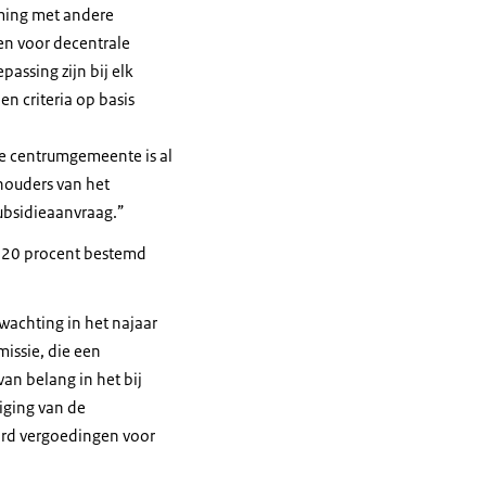
ming met andere
en voor decentrale
assing zijn bij elk
en criteria op basis
ne centrumgemeente is al
houders van het
ubsidieaanvraag.”
is 20 procent bestemd
wachting in het najaar
issie, die een
van belang in het bij
iging van de
ard vergoedingen voor