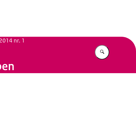
n Beleid
2014 nr. 1
Vul in wat u z
pen