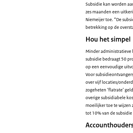
Subsidie kan worden aa
zes maanden een uitkeri
Niemeijer toe. “De subsi
betrekking op de overst
Hou het simpel
Minder administratieve l
subsidie bedraagt 50 pro
op een eenvoudige uitvo
Voor subsidieontvangers
over vijf locaties/onde
zogeheten ‘flatrate’ gel
overige subsidiabele kos
moeilijker toe te wijze
tot 10% van de subsidie
Accounthouder