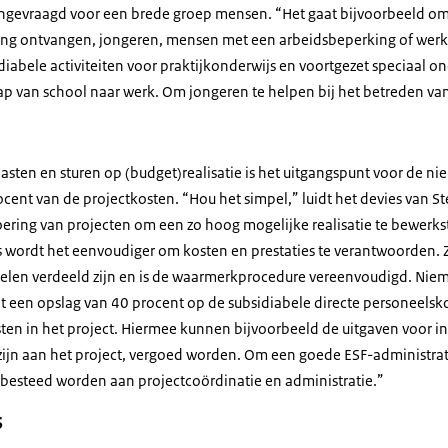
ngevraagd voor een brede groep mensen. “Het gaat bijvoorbeeld o
ng ontvangen, jongeren, mensen met een arbeidsbeperking of werklo
diabele activiteiten voor praktijkonderwijs en voortgezet speciaal 
ap van school naar werk. Om jongeren te helpen bij het betreden va
asten en sturen op (budget)realisatie is het uitgangspunt voor de n
cent van de projectkosten. “Hou het simpel,” luidt het devies van S
ering van projecten om een zo hoog mogelijke realisatie te bewerkst
 wordt het eenvoudiger om kosten en prestaties te verantwoorden. 
rdelen verdeeld zijn en is de waarmerkprocedure vereenvoudigd. Niem
dt een opslag van 40 procent op de subsidiabele directe personeelsk
ten in het project. Hiermee kunnen bijvoorbeeld de uitgaven voor in
n zijn aan het project, vergoed worden. Om een goede ESF-administra
 besteed worden aan projectcoördinatie en administratie.”
s