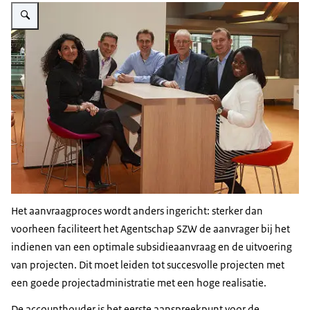
Vergroot afbeelding Nieuwsbrief ESF 1 2014 accounthouders Reyhan Cephe, 
Het aanvraagproces wordt anders ingericht: sterker dan
voorheen faciliteert het Agentschap SZW de aanvrager bij het
indienen van een optimale subsidieaanvraag en de uitvoering
van projecten. Dit moet leiden tot succesvolle projecten met
een goede projectadministratie met een hoge realisatie.
De accounthouder is het eerste aanspreekpunt voor de