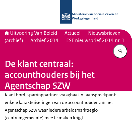
Naar de homepage van Uitvoering Va
Ministerie van Sociale Zaken en
Werkgelegenheid
Uitvoering Van Beleid
Actueel
Nieuwsbrieven
(archief)
Archief 2014
ESF nieuwsbrief 2014 nr. 1
Vu
De klant centraal:
accounthouders bij het
Agentschap SZW
Klankbord, sparringpartner, vraagbaak of aanspreekpunt:
enkele karakteriseringen van de accounthouder van het
Agentschap SZW waar iedere arbeidsmarktregio
(centrumgemeente) mee te maken krijgt.