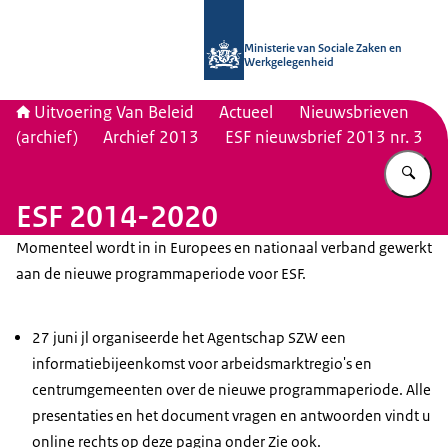
Naar de homepage van Uitvoering Va
Ministerie van Sociale Zaken en
Werkgelegenheid
Uitvoering Van Beleid
Actueel
Nieuwsbrieven
(archief)
Archief 2013
ESF nieuwsbrief 2013 nr. 3
Vu
ESF 2014-2020
Momenteel wordt in in Europees en nationaal verband gewerkt
aan de nieuwe programmaperiode voor ESF.
27 juni jl organiseerde het Agentschap SZW een
informatiebijeenkomst voor arbeidsmarktregio's en
centrumgemeenten over de nieuwe programmaperiode. Alle
presentaties en het document vragen en antwoorden vindt u
online rechts op deze pagina onder Zie ook.