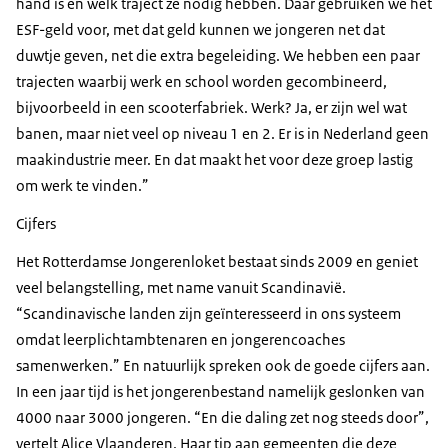
hand is en welk traject ze nodig hebben. Daar gebruiken we het
ESF-geld voor, met dat geld kunnen we jongeren net dat
duwtje geven, net die extra begeleiding. We hebben een paar
trajecten waarbij werk en school worden gecombineerd,
bijvoorbeeld in een scooterfabriek. Werk? Ja, er zijn wel wat
banen, maar niet veel op niveau 1 en 2. Er is in Nederland geen
maakindustrie meer. En dat maakt het voor deze groep lastig
om werk te vinden.”
Cijfers
Het Rotterdamse Jongerenloket bestaat sinds 2009 en geniet
veel belangstelling, met name vanuit Scandinavië.
“Scandinavische landen zijn geïnteresseerd in ons systeem
omdat leerplichtambtenaren en jongerencoaches
samenwerken.” En natuurlijk spreken ook de goede cijfers aan.
In een jaar tijd is het jongerenbestand namelijk geslonken van
4000 naar 3000 jongeren. “En die daling zet nog steeds door”,
vertelt Alice Vlaanderen. Haar tip aan gemeenten die deze