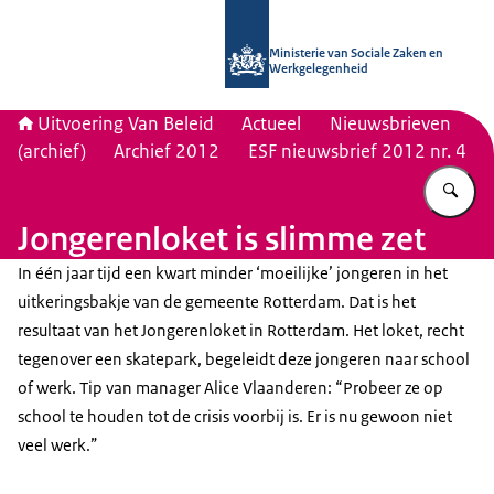
Naar de homepage van Uitvoering Va
Ministerie van Sociale Zaken en
Werkgelegenheid
Uitvoering Van Beleid
Actueel
Nieuwsbrieven
(archief)
Archief 2012
ESF nieuwsbrief 2012 nr. 4
Vu
Jongerenloket is slimme zet
In één jaar tijd een kwart minder ‘moeilijke’ jongeren in het
uitkeringsbakje van de gemeente Rotterdam. Dat is het
resultaat van het Jongerenloket in Rotterdam. Het loket, recht
tegenover een skatepark, begeleidt deze jongeren naar school
of werk. Tip van manager Alice Vlaanderen: “Probeer ze op
school te houden tot de crisis voorbij is. Er is nu gewoon niet
veel werk.”