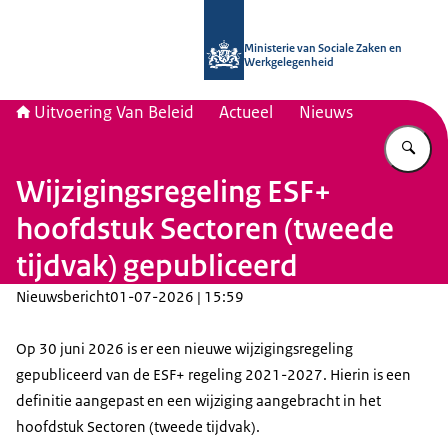
Naar de homepage van Uitvoering Va
Ministerie van Sociale Zaken en
Werkgelegenheid
Uitvoering Van Beleid
Actueel
Nieuws
Vu
Wijzigingsregeling ESF+
hoofdstuk Sectoren (tweede
tijdvak) gepubliceerd
Nieuwsbericht
01-07-2026 | 15:59
Op 30 juni 2026 is er een nieuwe wijzigingsregeling
gepubliceerd van de ESF+ regeling 2021-2027. Hierin is een
definitie aangepast en een wijziging aangebracht in het
hoofdstuk Sectoren (tweede tijdvak).