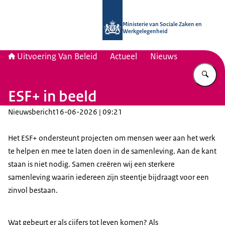
Naar de homepage van Uitvoering Va
Ministerie van Sociale Zaken en
Werkgelegenheid
Uitvoering Van Beleid
Actueel
Nieuws
Vu
ESF+ in beeld
Nieuwsbericht
16-06-2026 | 09:21
Het ESF+ ondersteunt projecten om mensen weer aan het werk
te helpen en mee te laten doen in de samenleving. Aan de kant
staan is niet nodig. Samen creëren wij een sterkere
samenleving waarin iedereen zijn steentje bijdraagt voor een
zinvol bestaan.
Wat gebeurt er als cijfers tot leven komen? Als