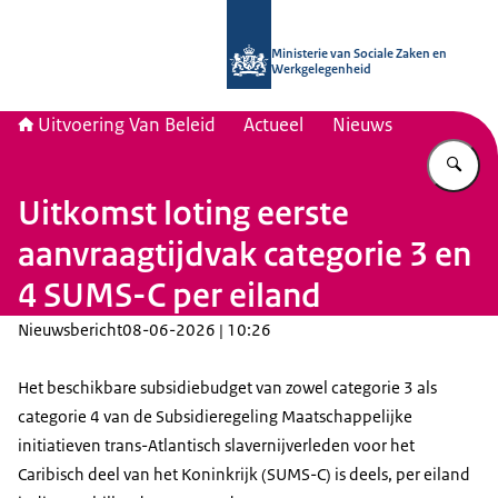
Naar de homepage van Uitvoering Va
Ministerie van Sociale Zaken en
Werkgelegenheid
Uitvoering Van Beleid
Actueel
Nieuws
Vu
Uitkomst loting eerste
aanvraagtijdvak categorie 3 en
4 SUMS-C per eiland
Nieuwsbericht
08-06-2026 | 10:26
Het beschikbare subsidiebudget van zowel categorie 3 als
categorie 4 van de Subsidieregeling Maatschappelijke
initiatieven trans-Atlantisch slavernijverleden voor het
Caribisch deel van het Koninkrijk (SUMS-C) is deels, per eiland