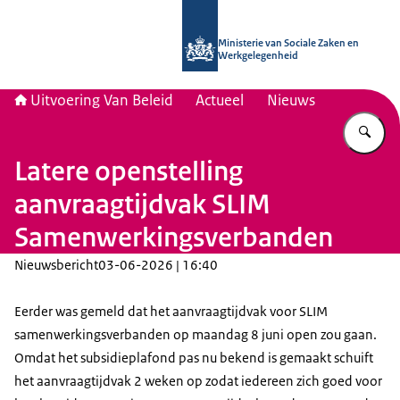
Naar de homepage van Uitvoering Va
Ministerie van Sociale Zaken en
Werkgelegenheid
Uitvoering Van Beleid
Actueel
Nieuws
Vu
Latere openstelling
aanvraagtijdvak SLIM
Samenwerkingsverbanden
Nieuwsbericht
03-06-2026 | 16:40
Eerder was gemeld dat het aanvraagtijdvak voor SLIM
samenwerkingsverbanden op maandag 8 juni open zou gaan.
Omdat het subsidieplafond pas nu bekend is gemaakt schuift
het aanvraagtijdvak 2 weken op zodat iedereen zich goed voor