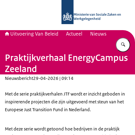
Naar de homepage van Uitvoering Va
Ministerie van Sociale Zaken en
Werkgelegenheid
Uitvoering Van Beleid
Actueel
Nieuws
Vu
Praktijkverhaal EnergyCampus
Zeeland
Nieuwsbericht
29-04-2026 | 09:14
Met de serie praktijkverhalen JTF wordt er inzicht geboden in
inspirerende projecten die zijn uitgevoerd met steun van het
Europese Just Transition Fund in Nederland.
Met deze serie wordt getoond hoe bedrijven in de praktijk