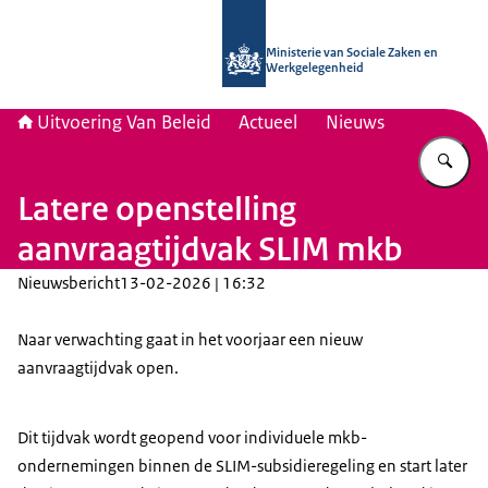
Naar de homepage van Uitvoering Va
Ministerie van Sociale Zaken en
Werkgelegenheid
Uitvoering Van Beleid
Actueel
Nieuws
Vu
Latere openstelling
aanvraagtijdvak SLIM mkb
Nieuwsbericht
13-02-2026 | 16:32
Naar verwachting gaat in het voorjaar een nieuw
aanvraagtijdvak open.
Dit tijdvak wordt geopend voor individuele mkb-
ondernemingen binnen de SLIM-subsidieregeling en start later