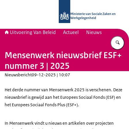
Naar de homepage van Uitvoering Va
Ministerie van Sociale Zaken en
Werkgelegenheid
Uitvoering Van Beleid
Actueel
Nieuws
Vu
Mensenwerk nieuwsbrief ESF+
nummer 3 | 2025
Nieuwsbericht
09-12-2025 | 10:07
Het derde nummer van Mensenwerk 2025 is verschenen. Deze
nieuwsbrief is gewijd aan het Europees Sociaal Fonds (ESF) en
het Europees Sociaal Fonds Plus (ESF+).
In Mensenwerk vindt u nieuws en artikelen over projecten