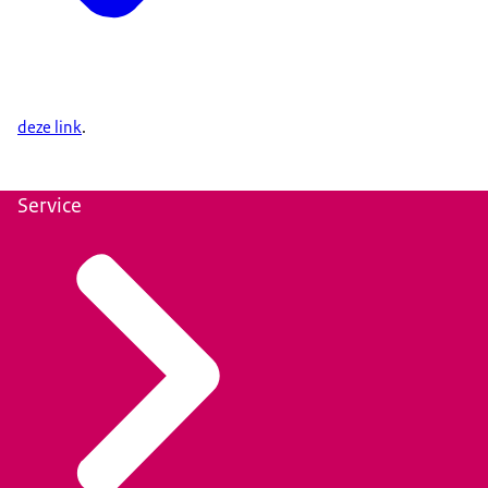
deze link
.
Service