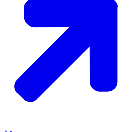
hier
.