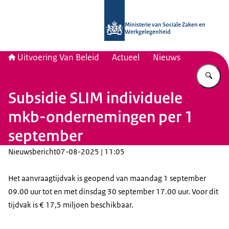
Naar de homepage van Uitvoering Va
Ministerie van Sociale Zaken en
Werkgelegenheid
Uitvoering Van Beleid
Actueel
Nieuws
Vu
Subsidie SLIM individuele
mkb-ondernemingen per 1
september
Nieuwsbericht
07-08-2025 | 11:05
Het aanvraagtijdvak is geopend van maandag 1 september
09.00 uur tot en met dinsdag 30 september 17.00 uur. Voor dit
tijdvak is € 17,5 miljoen beschikbaar.