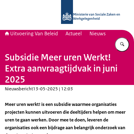
Naar de homepage van Uitvoering Va
Ministerie van Sociale Zaken en
Werkgelegenheid
Uitvoering Van Beleid
Actueel
Nieuws
Vu
Subsidie Meer uren Werkt!
Extra aanvraagtijdvak in juni
2025
Nieuwsbericht
13-05-2025 | 12:03
Meer uren werkt! is een subsidie waarmee organisaties
projecten kunnen uitvoeren die deeltijders helpen om meer
uren te gaan werken. Door mee te doen, leveren de
organisaties ook een bijdrage aan belangrijk onderzoek van