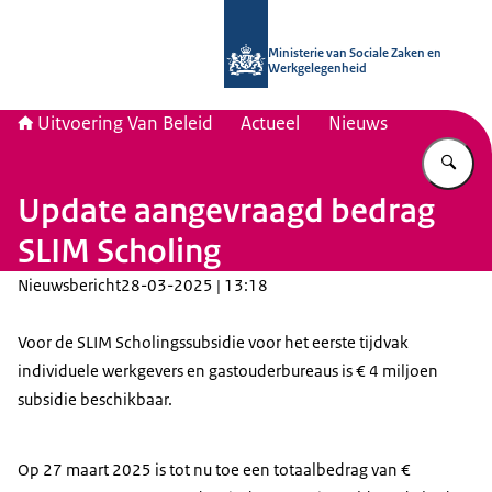
Naar de homepage van Uitvoering Va
Ministerie van Sociale Zaken en
Werkgelegenheid
Uitvoering Van Beleid
Actueel
Nieuws
Vu
Update aangevraagd bedrag
SLIM Scholing
Nieuwsbericht
28-03-2025 | 13:18
Voor de SLIM Scholingssubsidie voor het eerste tijdvak
individuele werkgevers en gastouderbureaus is € 4 miljoen
subsidie beschikbaar.
Op 27 maart 2025 is tot nu toe een totaalbedrag van €