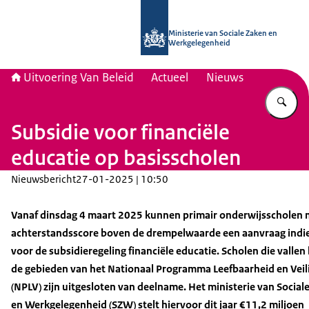
Naar de homepage van Uitvoering Va
Ministerie van Sociale Zaken en
Werkgelegenheid
Uitvoering Van Beleid
Actueel
Nieuws
Vu
Subsidie voor financiële
educatie op basisscholen
Nieuwsbericht
27-01-2025 | 10:50
Vanaf dinsdag 4 maart 2025 kunnen primair onderwijsscholen 
achterstandsscore boven de drempelwaarde een aanvraag indi
voor de subsidieregeling financiële educatie.
Scholen die vallen
de gebieden van het Nationaal Programma Leefbaarheid en Veil
(NPLV) zijn uitgesloten van deelname.
Het ministerie van Social
en Werkgelegenheid (SZW) stelt hiervoor dit jaar €11,2 miljoen