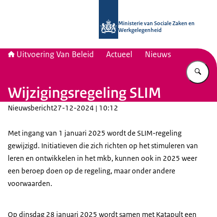
Naar de homepage van Uitvoering Va
Ministerie van Sociale Zaken en
Werkgelegenheid
Uitvoering Van Beleid
Actueel
Nieuws
Vu
Wijzigingsregeling SLIM
Nieuwsbericht
27-12-2024 | 10:12
Met ingang van 1 januari 2025 wordt de SLIM-regeling
gewijzigd. Initiatieven die zich richten op het stimuleren van
leren en ontwikkelen in het mkb, kunnen ook in 2025 weer
een beroep doen op de regeling, maar onder andere
voorwaarden.
Op dinsdag 28 januari 2025 wordt samen met Katapult een