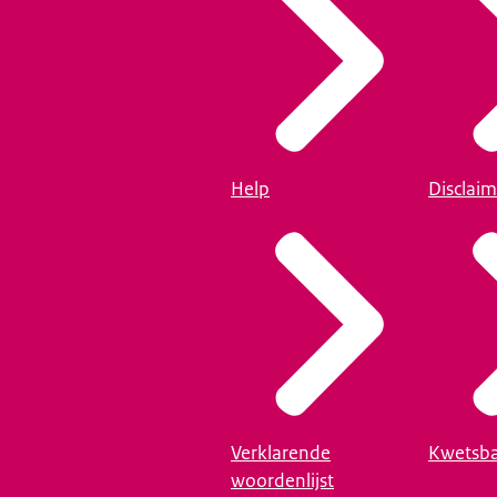
Help
Disclaim
Verklarende
Kwetsba
woordenlijst