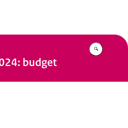
n Beleid
Vul in wat u z
024: budget