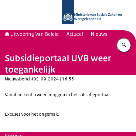
Naar de homepage van Uitvoering Va
Ministerie van Sociale Zaken en
Werkgelegenheid
Uitvoering Van Beleid
Actueel
Nieuws
Vu
Subsidieportaal UVB weer
toegankelijk
Nieuwsbericht
02-09-2024 | 16:55
Vanaf nu kunt u weer inloggen in het subsidieportaal.
Excuses voor het ongemak.
Service