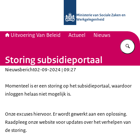
Naar de homepage van Uitvoering Va
Ministerie van Sociale Zaken en
Werkgelegenheid
Uitvoering Van Beleid
Actueel
Nieuws
Vu
Storing subsidieportaal
Nieuwsbericht
02-09-2024 | 09:27
Momenteel is er een storing op het subsidieportaal, waardoor
inloggen helaas niet mogelijk is.
Onze excuses hiervoor. Er wordt gewerkt aan een oplossing.
Raadpleeg onze website voor updates over het verhelpen van
de storing.