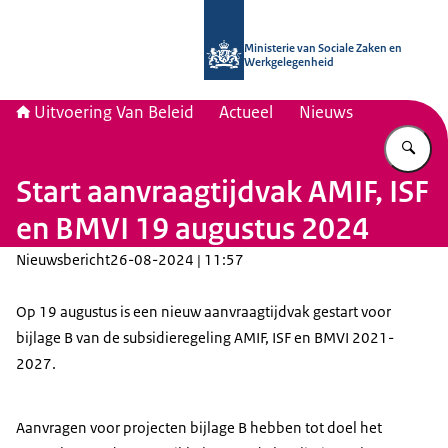
Naar de homepage van Uitvoering Va
Ministerie van Sociale Zaken en
Werkgelegenheid
Uitvoering Van Beleid
Actueel
Nieuws
Vu
Start aanvraagtijdvak AMIF, ISF
en BMVI 19 augustus 2024
Nieuwsbericht
26-08-2024 | 11:57
Op 19 augustus is een nieuw aanvraagtijdvak gestart voor
bijlage B van de subsidieregeling AMIF, ISF en BMVI 2021-
2027.
Aanvragen voor projecten bijlage B hebben tot doel het