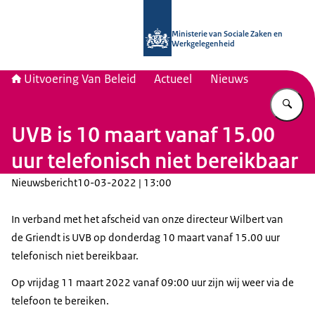
Naar de homepage van Uitvoering Va
Ministerie van Sociale Zaken en
Werkgelegenheid
Uitvoering Van Beleid
Actueel
Nieuws
Vu
UVB is 10 maart vanaf 15.00
uur telefonisch niet bereikbaar
Nieuwsbericht
10-03-2022 | 13:00
In verband met het afscheid van onze directeur Wilbert van
de Griendt is UVB op donderdag 10 maart vanaf 15.00 uur
telefonisch niet bereikbaar.
Op vrijdag 11 maart 2022 vanaf 09:00 uur zijn wij weer via de
telefoon te bereiken.