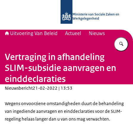
Naar de homepage van Uitvoering Va
Ministerie van Sociale Zaken en
Werkgelegenheid
Uitvoering Van Beleid
Actueel
Nieuws
Vu
Vertraging in afhandeling
SLIM-subsidie aanvragen en
einddeclaraties
Nieuwsbericht
21-02-2022 | 13:53
Wegens onvoorziene omstandigheden duurt de behandeling
van ingediende aanvragen en einddeclaraties voor de SLIM-
regeling helaas langer dan u van ons mag verwachten.