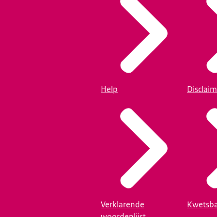
Help
Disclaim
Verklarende
Kwetsba
woordenlijst