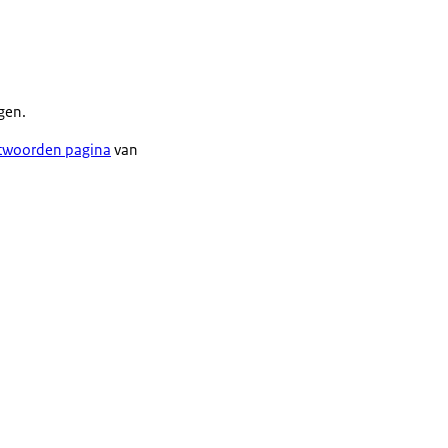
gen.
ntwoorden pagina
van