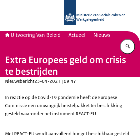
Naar de homepage van Uitvoering Va
Ministerie van Sociale Zaken en
Werkgelegenheid
Uitvoering Van Beleid
Actueel
Nieuws
Vu
Extra Europees geld om crisis
te bestrijden
Nieuwsbericht
23-04-2021 | 09:47
In reactie op de Covid-19 pandemie heeft de Europese
Commissie een omvangrijk herstelpakket ter beschikking
gesteld waaronder het instrument REACT-EU.
Met REACT-EU wordt aanvullend budget beschikbaar gesteld