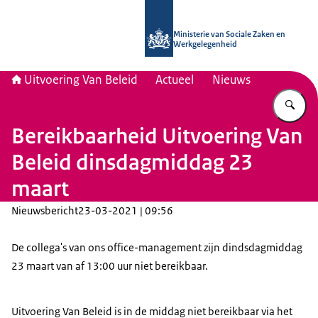
Naar de homepage van Uitvoering Va
Ministerie van Sociale Zaken en
Werkgelegenheid
Uitvoering Van Beleid
Actueel
Nieuws
Vu
Bereikbaarheid Uitvoering Van
Beleid dinsdagmiddag 23
maart
Nieuwsbericht
23-03-2021 | 09:56
De collega's van ons office-management zijn dindsdagmiddag
23 maart van af 13:00 uur niet bereikbaar.
Uitvoering Van Beleid is in de middag niet bereikbaar via het