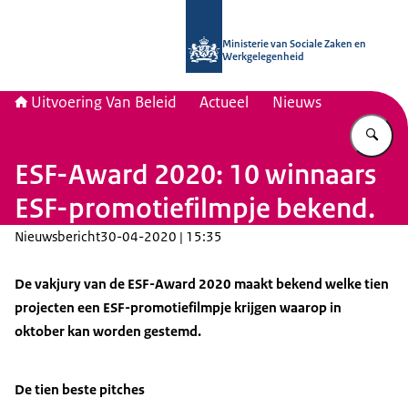
Naar de homepage van Uitvoering Va
Ministerie van Sociale Zaken en
Werkgelegenheid
Uitvoering Van Beleid
Actueel
Nieuws
Vu
ESF-Award 2020: 10 winnaars
ESF-promotiefilmpje bekend.
Nieuwsbericht
30-04-2020 | 15:35
De vakjury van de ESF-Award 2020 maakt bekend welke tien
projecten een ESF-promotiefilmpje krijgen waarop in
oktober kan worden gestemd.
De tien beste pitches