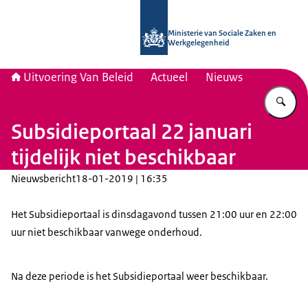
Naar de homepage van Uitvoering Va
Ministerie van Sociale Zaken en
Werkgelegenheid
Uitvoering Van Beleid
Actueel
Nieuws
Vu
Subsidieportaal 22 januari
tijdelijk niet beschikbaar
Nieuwsbericht
18-01-2019 | 16:35
Het Subsidieportaal is dinsdagavond tussen 21:00 uur en 22:00
uur niet beschikbaar vanwege onderhoud.
Na deze periode is het Subsidieportaal weer beschikbaar.