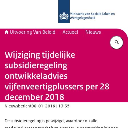
Naar de homepage van Uitvoering Va
Ministerie van Sociale Zaken en
Werkgelegenheid
Uitvoering Van Beleid
Actueel
Nieuws
Vu
Wijziging tijdelijke
subsidieregeling
ontwikkeladvies
vijfenveertigplussers per 28
december 2018
Nieuwsbericht
08-01-2019 | 13:35
De subsidieregeling is gewijzigd, waardoor nu alle