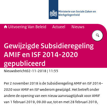
Naar de homepage van Uitvoering Va
Ministerie van Sociale Zaken en
Werkgelegenheid
Uitvoering Van Beleid
Actueel
Nieuws
Vu
Gewijzigde Subsidieregeling
AMIF en ISF 2014-2020
gepubliceerd
Nieuwsbericht
02-11-2018 | 11:55
Per 2 november 2018 is de Subsidieregeling AMIF en ISF 2014–
2020 voor AMIF en ISF wederom gewijzigd. Het betreft onder
andere de opening van een nieuw aanvraagtijdvak voor AMIF
van 1 februari 2019, 09.00 uur, tot en met 28 februari 2019,