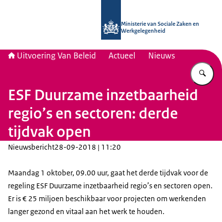
Naar de homepage van Uitvoering Va
Ministerie van Sociale Zaken en
Werkgelegenheid
Uitvoering Van Beleid
Actueel
Nieuws
Vu
ESF Duurzame inzetbaarheid
regio’s en sectoren: derde
tijdvak open
Nieuwsbericht
28-09-2018 | 11:20
Maandag 1 oktober, 09.00 uur, gaat het derde tijdvak voor de
regeling ESF Duurzame inzetbaarheid regio’s en sectoren open.
Er is € 25 miljoen beschikbaar voor projecten om werkenden
langer gezond en vitaal aan het werk te houden.