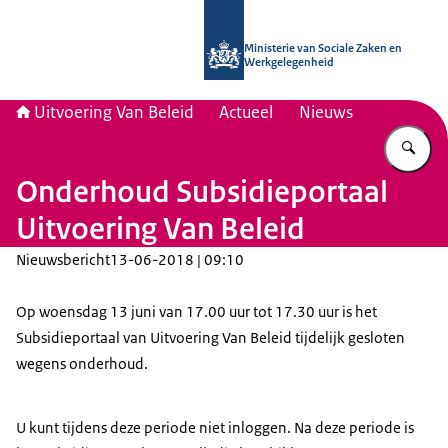
Naar de homepage van Uitvoering Va
Ministerie van Sociale Zaken en
Werkgelegenheid
Uitvoering Van Beleid
Actueel
Nieuws
Vu
Onderhoud Subsidieportaal
Uitvoering Van Beleid
Nieuwsbericht
13-06-2018 | 09:10
Op woensdag 13 juni van 17.00 uur tot 17.30 uur is het
Subsidieportaal van Uitvoering Van Beleid tijdelijk gesloten
wegens onderhoud.
U kunt tijdens deze periode niet inloggen. Na deze periode is