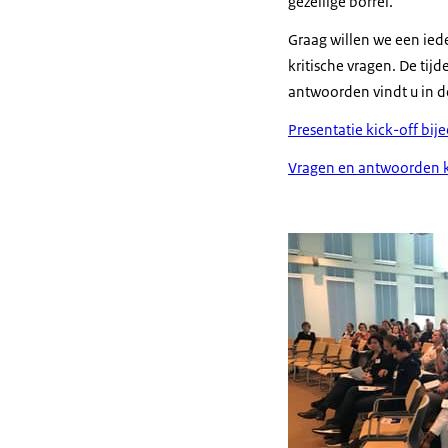
gezellige borrel.
Graag willen we een ied
kritische vragen. De tij
antwoorden vindt u in de
Presentatie kick-off bi
Vragen en antwoorden k