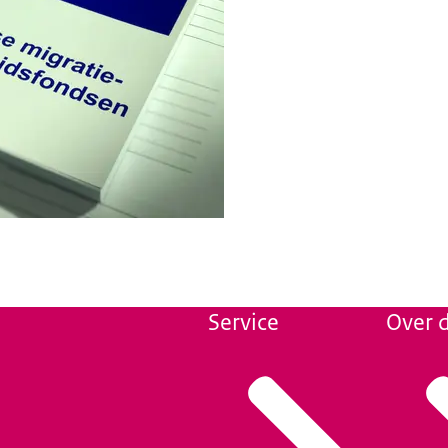
Service
Over d