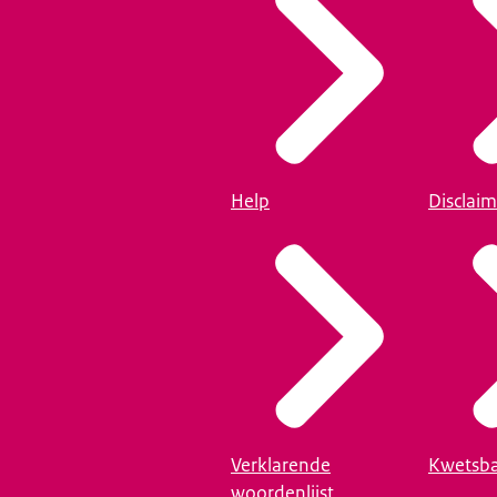
Help
Disclaim
Verklarende
Kwetsba
woordenlijst